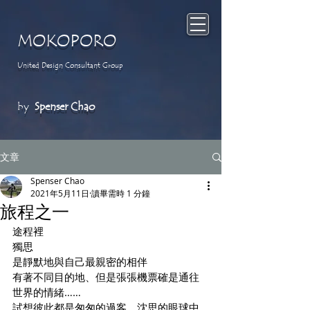
MOKOPORO
United Design Consultant G
roup
by
Spenser Chao
文章
Spenser Chao
2021年5月11日
讀畢需時 1 分鐘
旅程之一
途程裡
獨思
是靜默地與自己最親密的相伴
有著不同目的地、但是張張機票確是通往
世界的情緒……
試想彼此都是匆匆的過客、沈思的眼球中