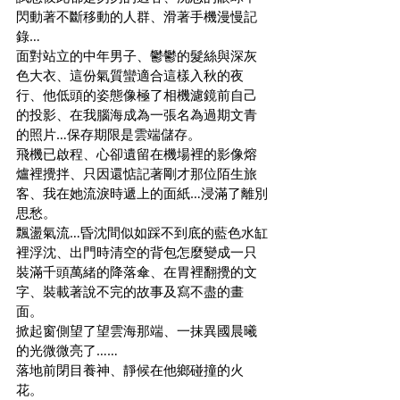
閃動著不斷移動的人群、滑著手機漫慢記
錄…
面對站立的中年男子、鬱鬱的髮絲與深灰
色大衣、這份氣質蠻適合這樣入秋的夜
行、他低頭的姿態像極了相機濾鏡前自己
的投影、在我腦海成為一張名為過期文青
的照片…保存期限是雲端儲存。
飛機已啟程、心卻遺留在機場裡的影像熔
爐裡攪拌、只因還惦記著剛才那位陌生旅
客、我在她流淚時遞上的面紙…浸滿了離別
思愁。
飄盪氣流…昏沈間似如踩不到底的藍色水缸
裡浮沈、出門時清空的背包怎麼變成一只
裝滿千頭萬緒的降落傘、在胃裡翻攪的文
字、裝載著說不完的故事及寫不盡的畫
面。
掀起窗側望了望雲海那端、一抹異國晨曦
的光微微亮了……
落地前閉目養神、靜候在他鄉碰撞的火
花。